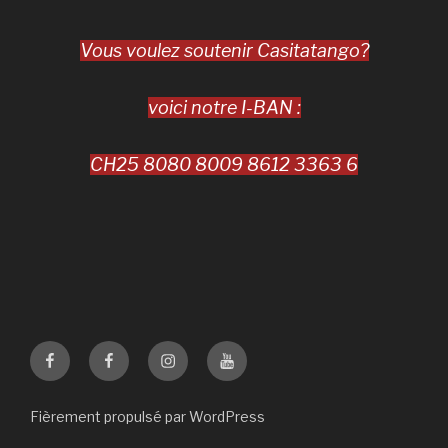
Vous voulez soutenir Casitatango?
voici notre I-BAN :
CH25 8080 8009 8612 3363 6
Casita
La
Casita
Casita
Tango
Santa
Tango
Tango
Genève
Milonga
Genève
Fièrement propulsé par WordPress
YouTube