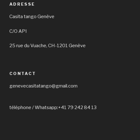
a
ADRESSE
v
Casita tango Genève
i
g
C/O API
a
25 rue du Vuache, CH-1201 Genève
t
i
o
n
CONTACT
genevecasitatango@gmail.com
téléphone / Whatsapp:+41 79 242 84 13