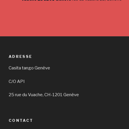
w
s
N
a
v
i
g
ADRESSE
a
Casita tango Genève
t
i
C/O API
o
n
25 rue du Vuache, CH-1201 Genève
CONTACT