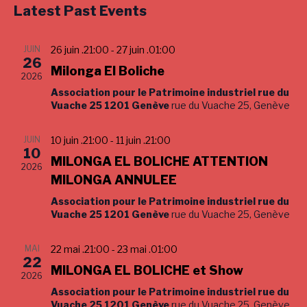
s
e
Latest Past Events
e
r
e
t
c
n
l
n
h
t
e
JUIN
26 juin .21:00
-
27 juin .01:00
t
V
26
c
Milonga El Boliche
s
i
2026
t
S
Association pour le Patrimoine industriel rue du
e
d
Vuache 25 1201 Genève
rue du Vuache 25, Genève
e
w
a
a
s
t
JUIN
10 juin .21:00
-
11 juin .21:00
e
N
r
10
MILONGA EL BOLICHE ATTENTION
.
a
c
2026
MILONGA ANNULEE
v
h
i
Association pour le Patrimoine industriel rue du
a
g
Vuache 25 1201 Genève
rue du Vuache 25, Genève
n
a
d
t
MAI
22 mai .21:00
-
23 mai .01:00
22
V
i
MILONGA EL BOLICHE et Show
2026
i
o
Association pour le Patrimoine industriel rue du
n
e
Vuache 25 1201 Genève
rue du Vuache 25, Genève