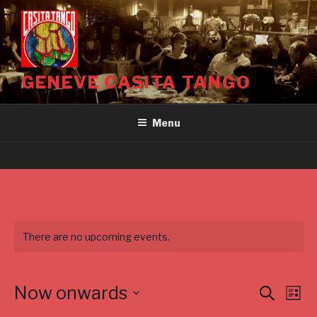
Aller
au
contenu
principal
GENEVE CASITA TANGO
Menu
There are no upcoming events.
Now onwards
E
E
S
L
e
v
v
i
S
a