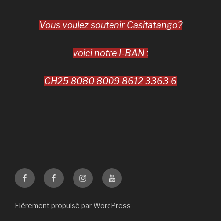
Vous voulez soutenir Casitatango?
voici notre I-BAN :
CH25 8080 8009 8612 3363 6
Casita
La
Casita
Casita
Tango
Santa
Tango
Tango
Genève
Milonga
Genève
Fièrement propulsé par WordPress
YouTube