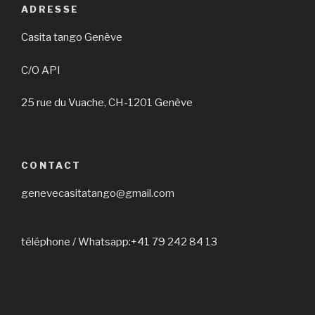
a
ADRESSE
v
Casita tango Genève
i
g
C/O API
a
25 rue du Vuache, CH-1201 Genève
t
i
o
n
CONTACT
genevecasitatango@gmail.com
téléphone / Whatsapp:+41 79 242 84 13