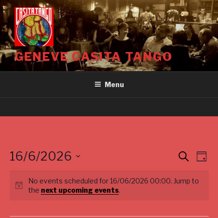
Aller
au
contenu
principal
GENEVE CASITA TANGO
Menu
16/6/2026
E
E
S
D
e
v
v
a
S
a
y
e
No events scheduled for 16/06/2026 00:00. Jump to
e
r
e
the
next upcoming events
.
c
n
l
n
h
t
e
t
V
c