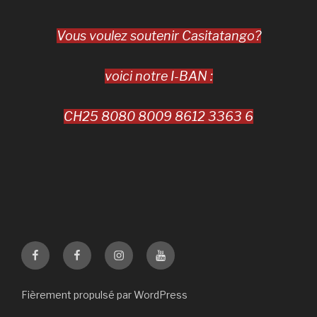
Vous voulez soutenir Casitatango?
voici notre I-BAN :
CH25 8080 8009 8612 3363 6
Casita
La
Casita
Casita
Tango
Santa
Tango
Tango
Genève
Milonga
Genève
Fièrement propulsé par WordPress
YouTube