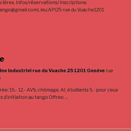
ncières. Infos/réservations/ inscriptions
tango@gmail.comLieu:API25 rue du Vuache1201
he
ine industriel rue du Vuache 25 1201 Genève
rue
e
15.- 12.- AVS, chômage, AI, étudiants 5.- pour ceux
s d’initiation au tango Offres:
…