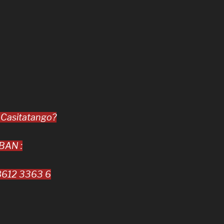
 Casitatango?
-BAN :
612 3363 6