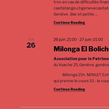
troc en cas de difficultés fina
n
f
casitatango.chgenevecasita
o
d
Genève . Bar et petite
…
r
Continue Reading
V
E
v
i
e
26 juin .21:00
-
27 juin .01:00
VEN
e
n
26
t
Milonga El Bolic
w
s
s
b
Association pour le Patrimo
y
du Vuache 25, Genève, genèv
N
K
Milonga 21h- MINUIT Entrée: 
a
e
qui prenne le cours 10.- le cour
y
v
w
Continue Reading
i
o
r
g
d