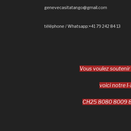
genevecasitatango@gmail.com
téléphone / Whatsapp:+41 79 242 84 13
Vous voulez soutenir
voici notre I
CH25 8080 8009 8