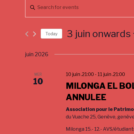
E
E
v
n
t
e
e
3 juin onwards
n
r
Today
K
S
t
e
e
juin 2026
s
y
l
w
e
S
o
c
10 juin .21:00
-
11 juin .21:00
MER
e
r
10
t
d
MILONGA EL BO
d
a
.
a
ANNULEE
r
S
t
e
e
c
Association pour le Patrimo
a
.
du Vuache 25, Genève, genèv
h
r
c
Milonga 15.- 12.- AVS/étudiants
a
h