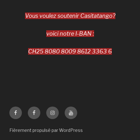
Vous voulez soutenir Casitatango?
voici notre I-BAN :
CH25 8080 8009 8612 3363 6
Casita
La
Casita
Casita
Tango
Santa
Tango
Tango
Genève
Milonga
Genève
Fièrement propulsé par WordPress
YouTube