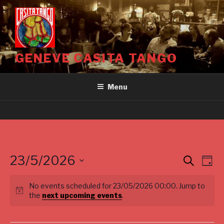
Aller
au
contenu
principal
GENEVE CASITA TANGO
Menu
23/5/2026
E
E
S
D
e
v
v
a
S
a
y
e
No events scheduled for 23/05/2026 00:00. Jump to
e
r
e
the
next upcoming events
.
c
n
l
n
h
t
e
t
V
c