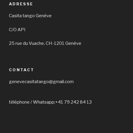
a
ADRESSE
v
Casita tango Genève
i
g
C/O API
a
25 rue du Vuache, CH-1201 Genève
t
i
o
n
CONTACT
genevecasitatango@gmail.com
téléphone / Whatsapp:+41 79 242 84 13