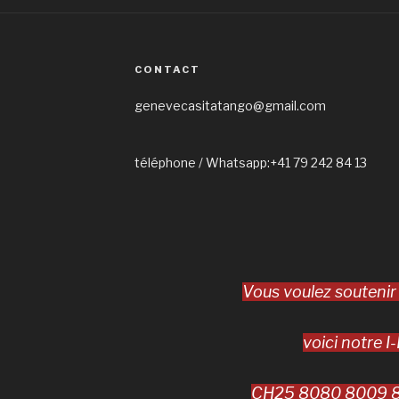
CONTACT
genevecasitatango@gmail.com
téléphone / Whatsapp:+41 79 242 84 13
Vous voulez soutenir
voici notre I
CH25 8080 8009 8