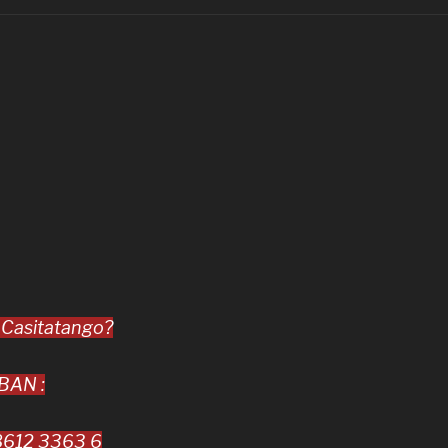
 Casitatango?
-BAN :
612 3363 6