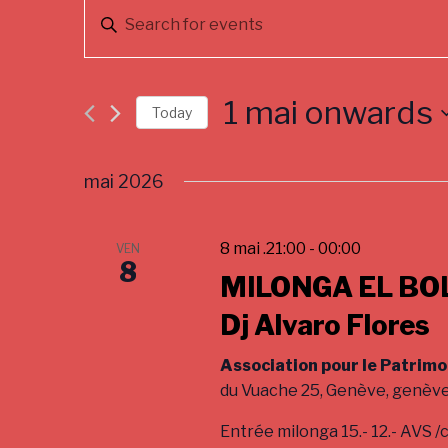
E
E
v
n
t
e
e
1 mai onwards
n
r
Today
K
S
t
e
e
mai 2026
s
y
l
w
e
S
o
c
8 mai .21:00
-
00:00
VEN
e
r
8
t
d
MILONGA EL BOLI
d
a
.
a
Dj Alvaro Flores
r
S
t
e
e
c
Association pour le Patrimo
a
.
du Vuache 25, Genève, genèv
h
r
c
Entrée milonga 15.- 12.- AVS
a
h