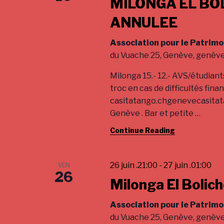
MILONGA EL BO
a
.
ANNULEE
t
i
Association pour le Patrimo
du Vuache 25, Genève, genèv
o
n
Milonga 15.- 12.- AVS/étudiants
troc en cas de difficultés fina
casitatango.chgenevecasita
Genève . Bar et petite
…
Continue Reading
26 juin .21:00
-
27 juin .01:00
VEN
26
Milonga El Bolic
Association pour le Patrimo
du Vuache 25, Genève, genèv