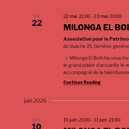
n
f
o
22 mai .21:00
-
23 mai .01:00
d
VEN
r
22
MILONGA EL BOL
V
E
v
i
Association pour le Patrimo
e
du Vuache 25, Genève, genèv
e
n
t
✨ Milonga El Boliche vous in
w
s
le grand plaisir d’accueillir le
s
b
accompagné de la talentueus
y
N
K
Continue Reading
a
e
y
v
juin 2026
w
i
o
r
10 juin .21:00
-
11 juin .21:00
g
MER
d
10